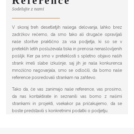
Reference
Sodelujte z nami
V skoraj treh desetletjih našega delovanja, lahko brez
zadržkov rečemo, da smo tako ali drugače opravljali
naše storitve praktično za vsa podjetja, ki so se v
preteklih letih posluževala tiska in prenosa nenaslovljenih
pošiljk. Ker pa smo v preteklosti s spletno objavo naših
strank imeli slabe izkušnje, saj jih je naša konkurenca
množično nagovarjala, smo se odločili, da bomo naše
reference posredovali strankam na zahtevo.
Tako da, če vas zanimajo naše reference, vas prosimo,
da nas kontaktirate in seznanili vas bomo z našimi
strankami in projekti, vsekakor pa pričakujemo, da se
boste predstavili s konkretnimi podatki o podjetju.