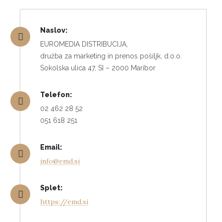
Naslov:
EUROMEDIA DISTRIBUCIJA,
družba za marketing in prenos pošiljk, d.o.o.
Sokolska ulica 47, SI – 2000 Maribor
Telefon:
02 462 28 52
051 618 251
Email:
info@emd.si
Splet:
https://emd.si