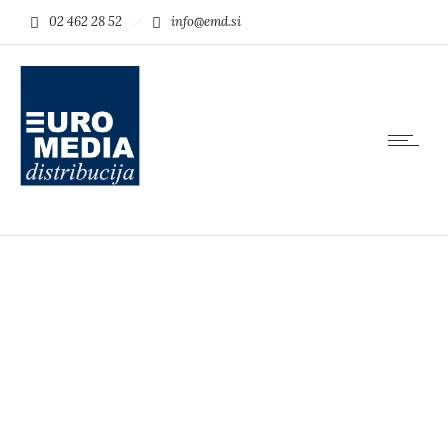
02 462 28 52
info@emd.si