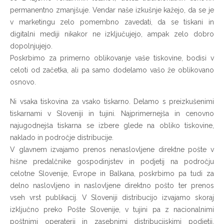
permanentno zmanjšuje. Vendar naše izkušnje kažejo, da se je
v marketingu zelo pomembno zavedati, da se tiskani in
digitalni mediji nikakor ne izključujejo, ampak zelo dobro
dopolnjujejo.
Poskrbimo za primerno oblikovanje vaše tiskovine, bodisi v
celoti od začetka, ali pa samo dodelamo vašo že oblikovano
osnovo.
Ni vsaka tiskovina za vsako tiskarno. Delamo s preizkušenimi
tiskarnami v Sloveniji in tujini. Najprimernejša in cenovno
najugodnejša tiskarna se izbere glede na obliko tiskovine,
naklado in področje distribucije.
V glavnem izvajamo prenos nenaslovljene direktne pošte v
hišne predalčnike gospodinjstev in podjetij na področju
celotne Slovenije, Evrope in Balkana, poskrbimo pa tudi za
delno naslovljeno in naslovljene direktno pošto ter prenos
vseh vrst publikacij. V Sloveniji distribucijo izvajamo skoraj
izključno preko Pošte Slovenije, v tujini pa z nacionalnimi
poštnimi operaterji in zasebnimi distribucijskimi podjetji,